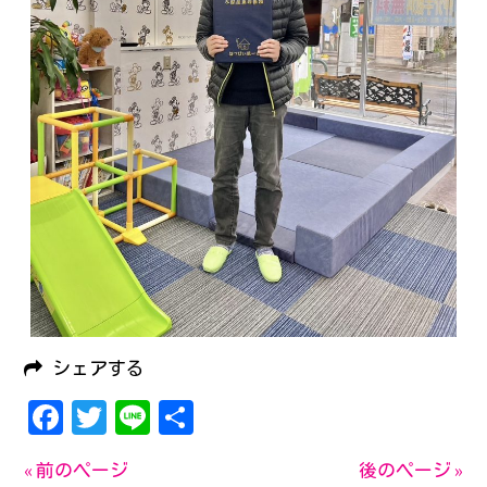
シェアする
Facebook
Twitter
Line
共
有
« 前のページ
後のページ »