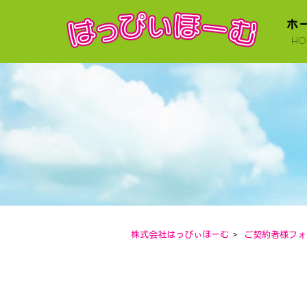
ホ
HO
株式会社はっぴぃほーむ
>
ご契約者様フォ