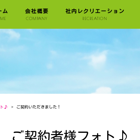
ーム
会社概要
社内レクリエーション
ME
COMPANY
RECREATION
会社情報
スタッフ紹介
求人情報
ト♪
>
ご契約いただきました！
ご契約者様フォト♪