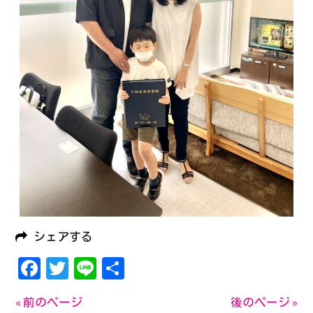
シェアする
Facebook
Twitter
Line
共
有
« 前のページ
後のページ »