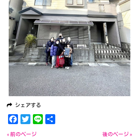
シェアする
Facebook
Twitter
Line
共
有
« 前のページ
後のページ »